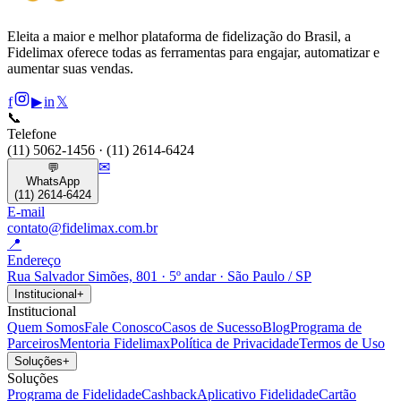
Eleita a maior e melhor plataforma de fidelização do Brasil, a
Fidelimax oferece todas as ferramentas para engajar, automatizar e
aumentar suas vendas.
f
▶
in
𝕏
📞
Telefone
(11) 5062-1456 · (11) 2614-6424
✉
💬
WhatsApp
(11) 2614-6424
E-mail
contato@fidelimax.com.br
📍
Endereço
Rua Salvador Simões, 801 · 5º andar · São Paulo / SP
Institucional
+
Institucional
Quem Somos
Fale Conosco
Casos de Sucesso
Blog
Programa de
Parceiros
Mentoria Fidelimax
Política de Privacidade
Termos de Uso
Soluções
+
Soluções
Programa de Fidelidade
Cashback
Aplicativo Fidelidade
Cartão