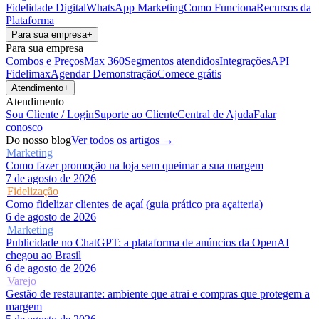
Fidelidade Digital
WhatsApp Marketing
Como Funciona
Recursos da
Plataforma
Para sua empresa
+
Para sua empresa
Combos e Preços
Max 360
Segmentos atendidos
Integrações
API
Fidelimax
Agendar Demonstração
Comece grátis
Atendimento
+
Atendimento
Sou Cliente / Login
Suporte ao Cliente
Central de Ajuda
Falar
conosco
Do nosso blog
Ver todos os artigos →
Marketing
Como fazer promoção na loja sem queimar a sua margem
7 de agosto de 2026
Fidelização
Como fidelizar clientes de açaí (guia prático pra açaiteria)
6 de agosto de 2026
Marketing
Publicidade no ChatGPT: a plataforma de anúncios da OpenAI
chegou ao Brasil
6 de agosto de 2026
Varejo
Gestão de restaurante: ambiente que atrai e compras que protegem a
margem