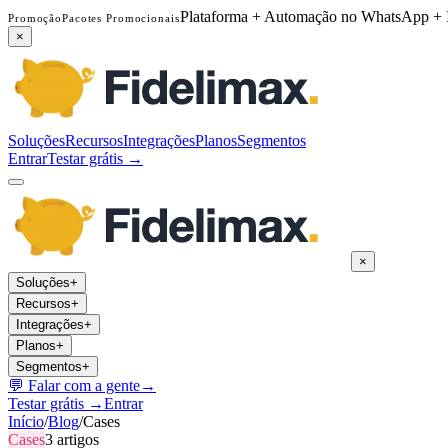
Plataforma + Automação no WhatsApp + 
Promoção
Pacotes Promocionais
×
Soluções
Recursos
Integrações
Planos
Segmentos
Entrar
Testar grátis →
×
Soluções
+
Recursos
+
Integrações
+
Planos
+
Segmentos
+
💬
Falar com a gente
→
Testar grátis →
Entrar
Início
/
Blog
/
Cases
Cases
3
artigos