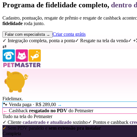
Programa de fidelidade completo,
dentro d
Cadastro, pontuação, resgate de prêmio e resgate de cashback aconte
fidelidade
roda junto.
Criar conta grátis
Falar com especialista →
✓ Integração completa, ponta a ponta
✓ Resgate na tela da venda
✓
+
⇄
Fidelimax
.
🐾 Venda paga · R$ 289,00
→
←
Cashback
resgatado no PDV
do Petmaster
Tudo na tela do Petmaster
✓ Cliente
cadastrado e atualizado
sozinho
✓ Pontos e cashback
cre
✓
Sem PDV paralelo e
sem extensão pra instalar
Completa