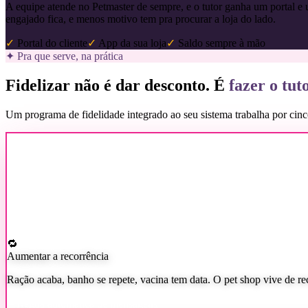
A equipe atende no Petmaster de sempre, e o tutor ganha um portal e 
engajado fica, e menos motivo tem pra procurar a loja do lado.
✓
Portal do cliente
✓
App da sua loja
✓
Saldo sempre à mão
✦ Pra que serve, na prática
Fidelizar não é dar desconto. É
fazer o tuto
Um programa de fidelidade integrado ao seu sistema trabalha por cinco
🔁
Aumentar a recorrência
Ração acaba, banho se repete, vacina tem data. O pet shop vive de re
✦
Régua automática de mensagens