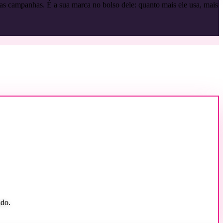
uas campanhas. É a sua marca no bolso dele: quanto mais ele usa, mais
ado.