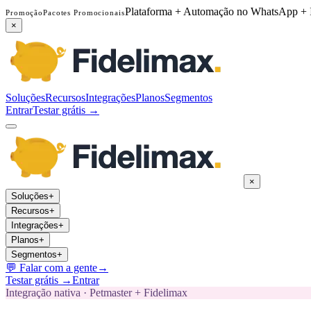
Plataforma + Automação no WhatsApp + 
Promoção
Pacotes Promocionais
×
Soluções
Recursos
Integrações
Planos
Segmentos
Entrar
Testar grátis →
×
Soluções
+
Recursos
+
Integrações
+
Planos
+
Segmentos
+
💬
Falar com a gente
→
Testar grátis →
Entrar
Integração nativa · Petmaster + Fidelimax