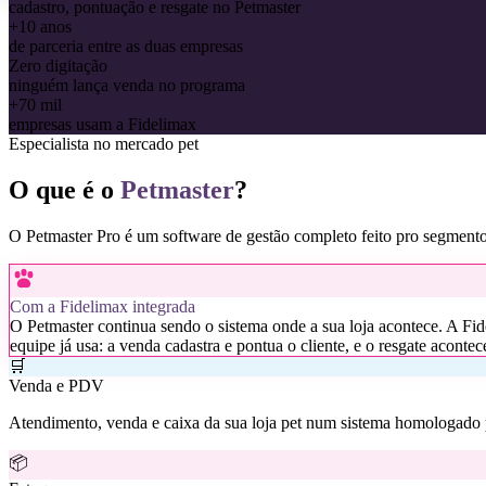
cadastro, pontuação e resgate no Petmaster
+10 anos
de parceria entre as duas empresas
Zero digitação
ninguém lança venda no programa
+70 mil
empresas usam a Fidelimax
Especialista no mercado pet
O que é o
Petmaster
?
O Petmaster Pro é um software de gestão completo feito pro segmento pet
Com a Fidelimax integrada
O Petmaster continua sendo o sistema onde a sua loja acontece. A Fid
equipe já usa: a venda cadastra e pontua o cliente, e o resgate aconte
🛒
Venda e PDV
Atendimento, venda e caixa da sua loja pet num sistema homologado p
📦