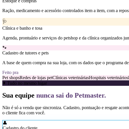
Estoque e compras
Ração, medicamento e acessório controlados item a item, com a reposi
🩺
Clínica e banho e tosa
Agenda, prontuário e serviços do petshop e da clínica organizados ju
🐾
Cadastro de tutores e pets
A base de quem compra na sua loja, com os dados que o programa de 
Feito pra
Pet shops
Redes de lojas pet
Clínicas veterinárias
Hospitais veterinários
✦ Tudo no mesmo lugar
Sua equipe
nunca sai do Petmaster.
Não é só a venda que sincroniza. Cadastro, pontuação e resgate acont
o cliente fica com você.
👤
Cadastro do cliente