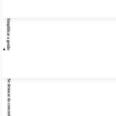
✦
Simplificar a gestão
🧘
✦
Se destacar da concorrência