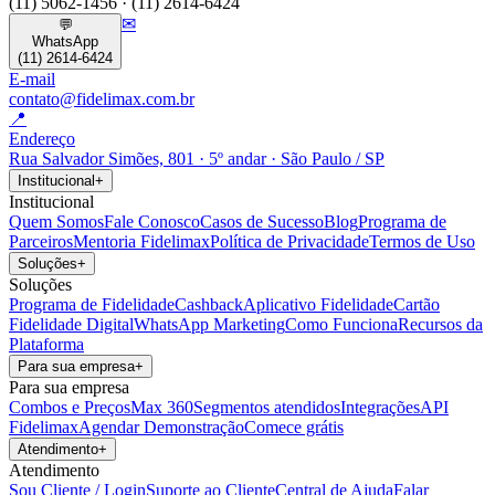
(11) 5062-1456 · (11) 2614-6424
✉
💬
WhatsApp
(11) 2614-6424
E-mail
contato@fidelimax.com.br
📍
Endereço
Rua Salvador Simões, 801 · 5º andar · São Paulo / SP
Institucional
+
Institucional
Quem Somos
Fale Conosco
Casos de Sucesso
Blog
Programa de
Parceiros
Mentoria Fidelimax
Política de Privacidade
Termos de Uso
Soluções
+
Soluções
Programa de Fidelidade
Cashback
Aplicativo Fidelidade
Cartão
Fidelidade Digital
WhatsApp Marketing
Como Funciona
Recursos da
Plataforma
Para sua empresa
+
Para sua empresa
Combos e Preços
Max 360
Segmentos atendidos
Integrações
API
Fidelimax
Agendar Demonstração
Comece grátis
Atendimento
+
Atendimento
Sou Cliente / Login
Suporte ao Cliente
Central de Ajuda
Falar