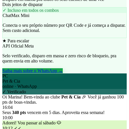
Dois jeitos de disparar
✓ Incluso em todos os combos
ChatMax Mini
Conecta o seu próprio número por QR Code e já começa a disparar.
Sem custo adicional.
★ Para escalar
API Oficial Meta
Selo verificado, disparo em massa e zero risco de bloqueio, pra
quem envia em alto volume.
Saiba mais sobre o WhatsApp →
PC
Pet & Cia
online · WhatsApp
✓ Verificado
Oi Marina! Bem-vinda ao clube
Pet & Cia
🎉 Você já ganhou 100
pts de boas-vindas.
16:04
Seus
340 pts
vencem em 5 dias. Aproveita essa semana!
10:00
Adorei! Vou passar aí sábado 🐶
10:12 ✓✓