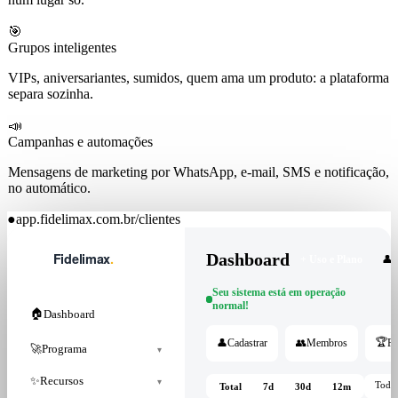
🎯
Grupos inteligentes
VIPs, aniversariantes, sumidos, quem ama um produto: a plataforma
separa sozinha.
📣
Campanhas e automações
Mensagens de marketing por WhatsApp, e-mail, SMS e notificação,
no automático.
●
app.fidelimax.com.br/clientes
Dashboard
+ Uso e Plano
👤
Seu sistema está em operação
normal!
🏠
Dashboard
🏆
👤
Cadastrar
👥
Membros
Po
🚀
Programa
▾
✨
Recursos
▾
Todas
Total
7d
30d
12m