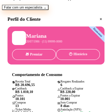
Falar com um especialista →
Perfil do Cliente
✕
Diamante
Mariana
👩🏻
20/07/1986 · (11) 99999-0000
🕐
Histórico
🎁
Premiar
Comportamento de Consumo
Receita Total
Resgates Realizados
💲
🔁
R$ 20.696,55
6
Cashback
Cashback a Expirar
💸
⚠️
R$ 1.010,10
R$ 220,00
Pontos
Pontos a Expirar
🪙
⚠️
10.101
10.001
Compras
Sem Comprar
🛒
📅
13
8 dias
Ticket Médio
Satisfação (NPS)
😊
📈