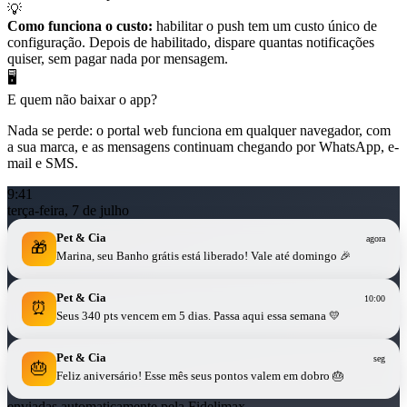
💡
Como funciona o custo:
habilitar o push tem um custo único de
configuração. Depois de habilitado, dispare quantas notificações
quiser, sem pagar nada por mensagem.
🖥️
E quem não baixar o app?
Nada se perde: o portal web funciona em qualquer navegador, com
a sua marca, e as mensagens continuam chegando por WhatsApp, e-
mail e SMS.
9:41
terça-feira, 7 de julho
Pet & Cia
agora
🎁
Marina, seu Banho grátis está liberado! Vale até domingo 🎉
Pet & Cia
10:00
⏰
Seus 340 pts vencem em 5 dias. Passa aqui essa semana 💛
Pet & Cia
seg
🎂
Feliz aniversário! Esse mês seus pontos valem em dobro 🎂
enviadas automaticamente pela Fidelimax