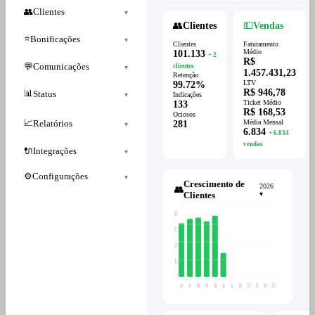
👥
Clientes
▾
👥
Clientes
💵
Vendas
⭐
Bonificações
▾
Clientes
Faturamento
Médio
101.133
+ 2
R$
💬
Comunicações
clientes
▾
1.457.431,23
Retenção
LTV
99.72%
R$ 946,78
📊
Status
▾
Indicações
Ticket Médio
133
R$ 168,53
Ociosos
📈
Relatórios
Média Mensal
281
▾
6.834
+ 6.834
vendas
🔌
Integrações
▾
⚙️
Configurações
▾
Crescimento de
2026
👥
Clientes
▾
1000
750
500
250
0
Jan
Fev
Mar
Abr
Mai
Jun
Jul
Ago
Set
Out
Nov
Dez