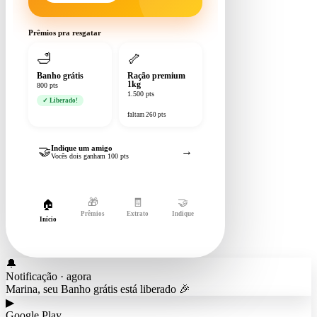
Prêmios pra resgatar
🛁
🦴
Banho grátis
Ração premium
1kg
800 pts
1.500 pts
✓ Liberado!
faltam 260 pts
Indique um amigo
🤝
→
Vocês dois ganham 100 pts
🎁
🧾
🤝
🏠
Prêmios
Extrato
Indique
Início
🔔
Notificação · agora
Marina, seu Banho grátis está liberado 🎉
▶
Google Play