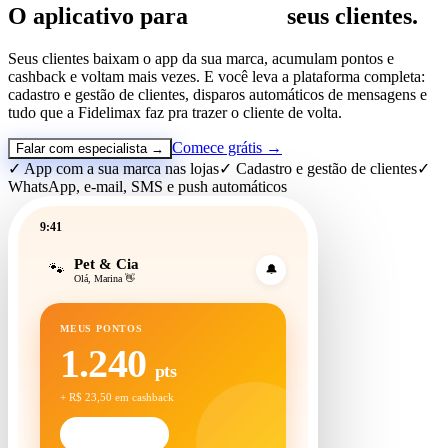
O aplicativo para
fidelizar
seus clientes.
Seus clientes baixam o app da sua marca, acumulam pontos e
cashback e voltam mais vezes. E você leva a plataforma completa:
cadastro e gestão de clientes, disparos automáticos de mensagens e
tudo que a Fidelimax faz pra trazer o cliente de volta.
Comece grátis →
Falar com especialista →
✓ App com a sua marca nas lojas
✓ Cadastro e gestão de clientes
✓
WhatsApp, e-mail, SMS e push automáticos
9:41
Pet & Cia
🐾
🔔
Olá, Marina 👋
MEUS PONTOS
1.240
pts
+ R$ 23,50 em cashback
Ver prêmios →