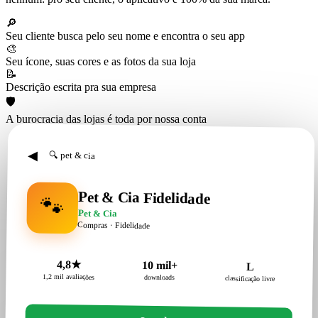
🔎
Seu cliente busca pelo seu nome e encontra o seu app
🎨
Seu ícone, suas cores e as fotos da sua loja
📝
Descrição escrita pra sua empresa
🛡️
A burocracia das lojas é toda por nossa conta
◀
🔍 pet & cia
Pet & Cia Fidelidade
🐾
Pet & Cia
Compras · Fidelidade
4,8★
10 mil+
L
1,2 mil avaliações
downloads
classificação livre