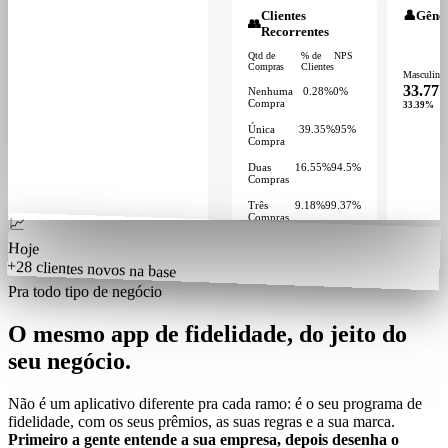
Clientes
👤
Gêne
👥
Recorrentes
Qtd de
% de
NPS
Compras
Clientes
Masculino
33.771
Nenhuma
0.28%
0%
Compra
33.39%
Única
39.35%
95%
Compra
Duas
16.55%
94.5%
Compras
Três
9.18%
99.37%
Compras
📈
Quatro
34.64%
95.26%
Hoje
Compras
+28 clientes novos na base
ou mais
Pra todo tipo de negócio
O mesmo app de fidelidade, do jeito do
seu
negócio
.
Não é um aplicativo diferente pra cada ramo: é o seu programa de
fidelidade, com os seus prêmios, as suas regras e a sua marca.
Primeiro a gente entende a sua empresa, depois desenha o