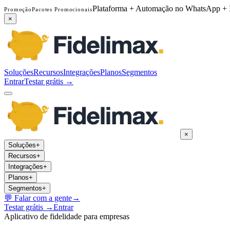
Plataforma + Automação no WhatsApp + 
Promoção
Pacotes Promocionais
×
Soluções
Recursos
Integrações
Planos
Segmentos
Entrar
Testar grátis →
×
Soluções
+
Recursos
+
Integrações
+
Planos
+
Segmentos
+
💬
Falar com a gente
→
Testar grátis →
Entrar
Aplicativo de fidelidade para empresas