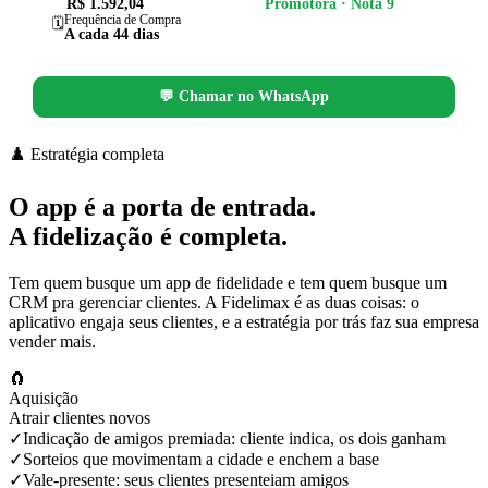
R$ 1.592,04
Promotora · Nota 9
Frequência de Compra
🗓️
A cada 44 dias
💬 Chamar no WhatsApp
♟️ Estratégia completa
O app é a porta de entrada.
A
fidelização
é completa.
Tem quem busque um app de fidelidade e tem quem busque um
CRM pra gerenciar clientes. A Fidelimax é as duas coisas: o
aplicativo engaja seus clientes, e a estratégia por trás faz sua empresa
vender mais.
🧲
Aquisição
Atrair clientes novos
✓
Indicação de amigos premiada: cliente indica, os dois ganham
✓
Sorteios que movimentam a cidade e enchem a base
✓
Vale-presente: seus clientes presenteiam amigos