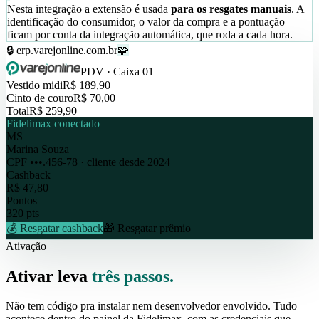
Nesta integração a extensão é usada
para os resgates manuais
. A
identificação do consumidor, o valor da compra e a pontuação
ficam por conta da integração automática, que roda a cada hora.
🔒 erp.varejonline.com.br
🧩
PDV · Caixa 01
Vestido midi
R$ 189,90
Cinto de couro
R$ 70,00
Total
R$ 259,90
Fidelimax conectado
MS
Marina Souza
CPF •••.456-78 · cliente desde 2024
Cashback
R$ 47,80
Pontos
320 pts
💰 Resgatar cashback
🎁 Resgatar prêmio
Ativação
Ativar leva
três passos.
Não tem código pra instalar nem desenvolvedor envolvido. Tudo
acontece dentro do painel da Fidelimax, com as credenciais que