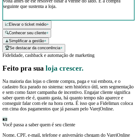
volta antes de ele resolver olhar a vitrine do lado. É a compra
seguinte que sustenta a loja.
✦
Régua automática de mensagens
📈
Elevar o ticket médio
+
🔍
Conhecer seu cliente
+
🧘
Simplificar a gestão
+
🏆
Se destacar da concorrência
+
Fidelidade, cashback e automação de marketing
Feito pra sua
loja crescer.
Na maioria das lojas o cliente compra, paga e vai embora, e o
cadastro fica parado no sistema: sem histórico útil, sem segmentação
e sem como fazer campanha de incentivo. Engajar cliente significa
saber quem ele é, quanto gasta, há quanto tempo não aparece e
conseguir falar com ele na hora certa. É isso que a Fidelimax coloca
em cima dos pagamentos que já passam pelo VarejOnline.
🪪
Você passa a saber quem é seu cliente
Nome, CPF, e-mail, telefone e aniversário chegam do VarejOnline