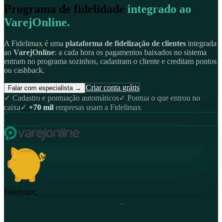
Programa de fidelidade
integrado ao
VarejOnline.
A Fidelimax é uma
plataforma de fidelização de clientes
integrada
ao
VarejOnline
: a cada hora os pagamentos baixados no sistema
entram no programa sozinhos, cadastram o cliente e creditam pontos
ou cashback.
Criar conta grátis
Falar com especialista →
✓ Cadastro e pontuação automáticos
✓ Pontua o que entrou no
caixa
✓
+70 mil
empresas usam a Fidelimax
⏱
Fidelimax
.
💳 Pagamento baixado · R$ 259,90
→
→
Cliente com
259 pontos
na conta