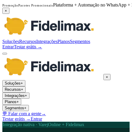
Plataforma + Automação no WhatsApp + 
Promoção
Pacotes Promocionais
×
Soluções
Recursos
Integrações
Planos
Segmentos
Entrar
Testar grátis →
×
Soluções
+
Recursos
+
Integrações
+
Planos
+
Segmentos
+
💬
Falar com a gente
→
Testar grátis →
Entrar
Integração nativa · VarejOnline + Fidelimax