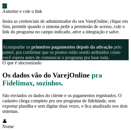
03
Autorize e cole o link
Insira as credenciais de administrador do seu VarejOnline, clique em
Sim, permitir quando o sistema pedir a permissão de acesso, cole o
link do programa no campo indicado, ative a integração e salve.
👀
Acompanhe os
primeiros pagamentos depois da ativação
pelo
painel, pra confirmar que os pontos estão sendo atribuídos como
você espera antes de comunicar o programa pra base toda.
O que é sincronizado
Os dados vão do VarejOnline
pra
Fidelimax, sozinhos.
São enviados os dados do cliente e os pagamentos registrados. O
cadastro chega completo pro seu programa de fidelidade, sem
exportar planilha e sem digitar duas vezes, e fica atualizado nos dois
sistemas.
👤
Nome