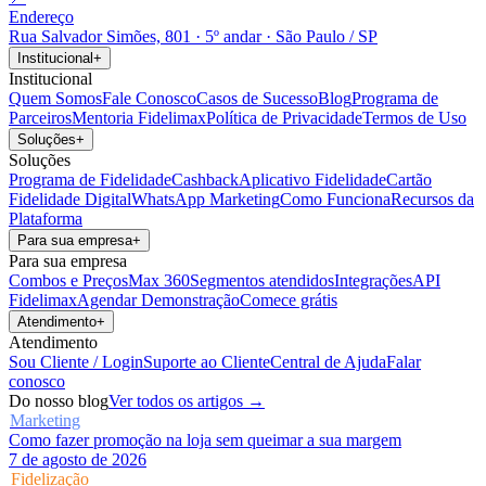
Endereço
Rua Salvador Simões, 801 · 5º andar · São Paulo / SP
Institucional
+
Institucional
Quem Somos
Fale Conosco
Casos de Sucesso
Blog
Programa de
Parceiros
Mentoria Fidelimax
Política de Privacidade
Termos de Uso
Soluções
+
Soluções
Programa de Fidelidade
Cashback
Aplicativo Fidelidade
Cartão
Fidelidade Digital
WhatsApp Marketing
Como Funciona
Recursos da
Plataforma
Para sua empresa
+
Para sua empresa
Combos e Preços
Max 360
Segmentos atendidos
Integrações
API
Fidelimax
Agendar Demonstração
Comece grátis
Atendimento
+
Atendimento
Sou Cliente / Login
Suporte ao Cliente
Central de Ajuda
Falar
conosco
Do nosso blog
Ver todos os artigos →
Marketing
Como fazer promoção na loja sem queimar a sua margem
7 de agosto de 2026
Fidelização