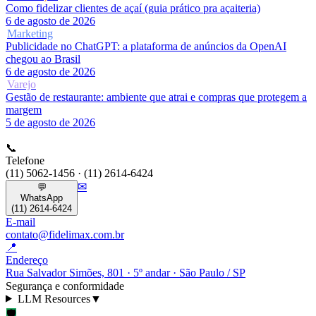
Como fidelizar clientes de açaí (guia prático pra açaiteria)
6 de agosto de 2026
Marketing
Publicidade no ChatGPT: a plataforma de anúncios da OpenAI
chegou ao Brasil
6 de agosto de 2026
Varejo
Gestão de restaurante: ambiente que atrai e compras que protegem a
margem
5 de agosto de 2026
📞
Telefone
(11) 5062-1456 · (11) 2614-6424
✉
💬
WhatsApp
(11) 2614-6424
E-mail
contato@fidelimax.com.br
📍
Endereço
Rua Salvador Simões, 801 · 5º andar · São Paulo / SP
Segurança e conformidade
LLM Resources
▼
🛡