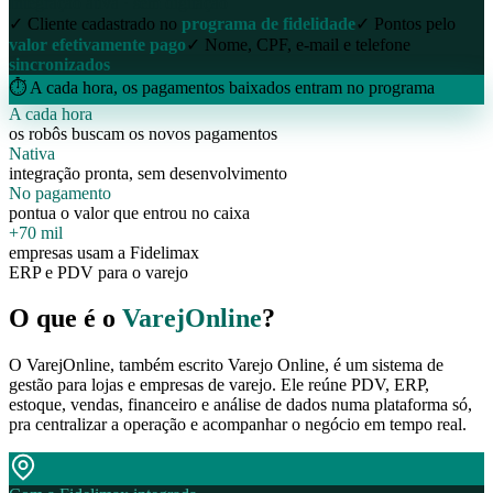
Integração ativa · sem digitação
✓ Cliente cadastrado no
programa de fidelidade
✓ Pontos pelo
valor efetivamente pago
✓ Nome, CPF, e-mail e telefone
sincronizados
⏱ A cada hora, os pagamentos baixados entram no programa
A cada hora
os robôs buscam os novos pagamentos
Nativa
integração pronta, sem desenvolvimento
No pagamento
pontua o valor que entrou no caixa
+70 mil
empresas usam a Fidelimax
ERP e PDV para o varejo
O que é o
VarejOnline
?
O VarejOnline, também escrito Varejo Online, é um sistema de
gestão para lojas e empresas de varejo. Ele reúne PDV, ERP,
estoque, vendas, financeiro e análise de dados numa plataforma só,
pra centralizar a operação e acompanhar o negócio em tempo real.