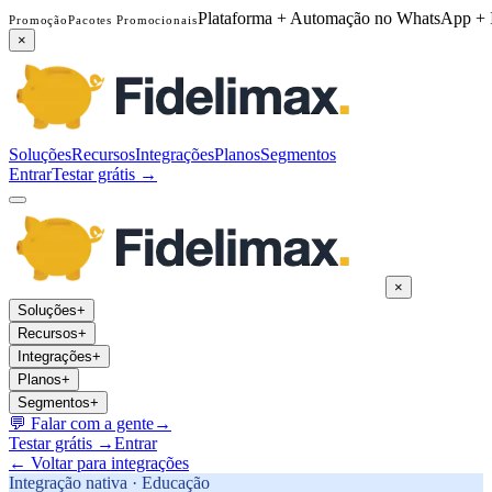
Plataforma + Automação no WhatsApp + 
Promoção
Pacotes Promocionais
×
Soluções
Recursos
Integrações
Planos
Segmentos
Entrar
Testar grátis →
×
Soluções
+
Recursos
+
Integrações
+
Planos
+
Segmentos
+
💬
Falar com a gente
→
Testar grátis →
Entrar
← Voltar para integrações
Integração nativa ·
Educação