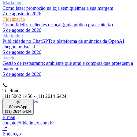
Marketing
Como fazer promoção na loja sem queimar a sua margem
7 de agosto de 2026
Fidelização
Como fidelizar clientes de açaí (guia prático pra açaiteria)
6 de agosto de 2026
Marketing
Publicidade no ChatGPT: a plataforma de anúncios da OpenAI
chegou ao Brasil
6 de agosto de 2026
Varejo
Gestão de restaurante: ambiente que atrai e compras que protegem a
margem
5 de agosto de 2026
📞
Telefone
(11) 5062-1456 · (11) 2614-6424
✉
💬
WhatsApp
(11) 2614-6424
E-mail
contato@fidelimax.com.br
📍
Endereço