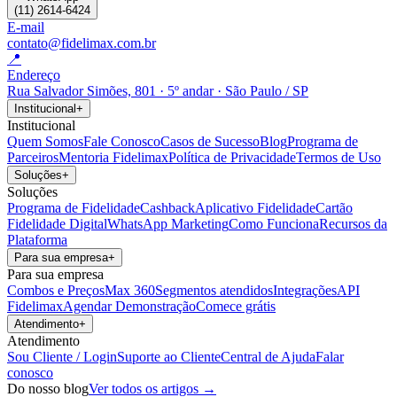
(11) 2614-6424
E-mail
contato@fidelimax.com.br
📍
Endereço
Rua Salvador Simões, 801 · 5º andar · São Paulo / SP
Institucional
+
Institucional
Quem Somos
Fale Conosco
Casos de Sucesso
Blog
Programa de
Parceiros
Mentoria Fidelimax
Política de Privacidade
Termos de Uso
Soluções
+
Soluções
Programa de Fidelidade
Cashback
Aplicativo Fidelidade
Cartão
Fidelidade Digital
WhatsApp Marketing
Como Funciona
Recursos da
Plataforma
Para sua empresa
+
Para sua empresa
Combos e Preços
Max 360
Segmentos atendidos
Integrações
API
Fidelimax
Agendar Demonstração
Comece grátis
Atendimento
+
Atendimento
Sou Cliente / Login
Suporte ao Cliente
Central de Ajuda
Falar
conosco
Do nosso blog
Ver todos os artigos →