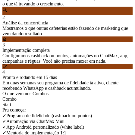
o que tá travando o crescimento.
🔍
2
Análise da concorrência
Mostramos o que outras cafeterias estão fazendo de marketing que
vem dando resultado.
⚙️
3
Implementação completa
Configuramos cashback ou pontos, automações no ChatMax, app,
campanhas e réguas. Você não precisa mexer em nada.
🚀
4
Pronto e rodando em 15 dias
Em duas semanas seu programa de fidelidade tá ativo, cliente
recebendo WhatsApp e cashback acumulando.
O que vem nos Combos
Combo
Start
Pra começar
✓
Programa de fidelidade (cashback ou pontos)
✓
Automação via ChatMax Mini
✓
App Android personalizado (white label)
✓
Mentoria de implementação 1:1