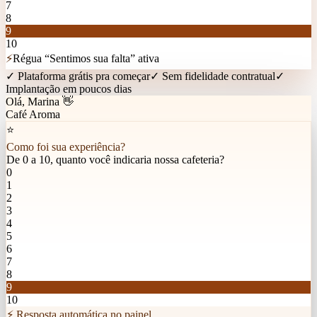
7
8
9
10
⚡
Régua “Sentimos sua falta” ativa
✓ Plataforma grátis pra começar
✓ Sem fidelidade contratual
✓
Implantação em poucos dias
Olá, Marina 👋
Café Aroma
⭐
Como foi sua experiência?
De 0 a 10, quanto você indicaria nossa cafeteria?
0
1
2
3
4
5
6
7
8
9
10
⚡ Resposta automática no painel