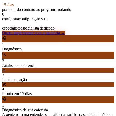
15 dias
pra rodar
do contrato ao programa rodando
0
config sua
configuração sua
1:1
especialista
especialista dedicado
Quero implementar com a mentoria →
🎧
1
Diagnóstico
🔍
2
Análise concorrência
⚙️
3
Implementação
🚀
4
Pronto em 15 dias
🎧
1
Diagnóstico da sua cafeteria
A gente para pra entender sua cafeteria, sua base, seu ticket médio e