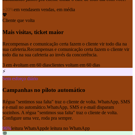
+20%
em vendas
em vendas, em média
💖
Cliente que volta
Mais visitas, ticket maior
Recompensas e comunicação certa fazem o cliente vir todo dia na
sua cafeteria.
Recompensas e comunicação certa fazem o cliente vir
todo dia na sua cafeteria ao invés da concorrência.
3 em 4
voltam em 60 dias
clientes voltam em 60 dias
⚡
Sem esforço diário
Campanhas no piloto automático
Régua "sentimos sua falta" traz o cliente de volta. WhatsApp, SMS
e e-mail no automático.
WhatsApp, SMS e e-mail disparam
sozinhos. A régua "sentimos sua falta" traz o cliente de volta.
Configure uma vez, roda pra sempre.
96%
leitura WhatsApp
de leitura no WhatsApp
💬