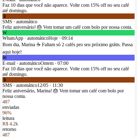
Faz 10 dias que você não aparece. Volte com 15% off no seu café
até domingo.
📱
SMS
· automático
Feliz aniversário! 🎂 Vem tomar um café com bolo por nossa conta.
W
WhatsApp
· automático
Hoje
·
09:14
Bom dia, Marina ☕ Faltam só 2 cafés pro seu próximo grátis. Passa
aqui hoje!
✉
E-mail
· automático
Ontem
·
07:00
Faz 10 dias que você não aparece. Volte com 15% off no seu café
até domingo.
📱
SMS
· automático
12/05
·
11:30
Feliz aniversário, Marina! 🎂 Vem tomar um café com bolo por
nossa conta.
487
enviadas
96%
leitura
R$ 4.2k
retorno
487