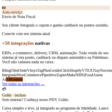
📸
Auto-serviço
Envio de Nota Fiscal
Seu cliente fotografa o cupom e ganha cashback ou pontos sozinho.
Conecte com seu sistema atual
+50 integrações
nativas
ERPs, e-commerce, delivery, CRM, automação. Toda venda do seu
sistema já vira ponto, cashback ou disparo automático na Fidelimax.
Você não cadastra nada no caixa.
Bling
Olist
Omie
Vhsys
TagPlus
GestãoClick
Shopify
VTEX
Tray
Nuvem
Integrada
WooCommerce
Pipedrive
Zapier
Make
N8N
iFood
Anota
Aí
+30 outras
Ver todas as integrações →
💳
Grátis · incluso
Sem sistema? Conheça nosso PDV Grátis.
Caixa simples e leve, já integrado ao programa de fidelidade. Lance