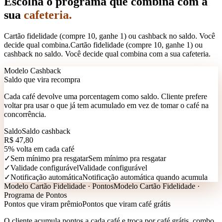
Escolha o programa que combina com a
sua
cafeteria.
Cartão fidelidade (compre 10, ganhe 1) ou cashback no saldo. Você
decide qual combina.
Cartão fidelidade (compre 10, ganhe 1) ou
cashback no saldo. Você decide qual combina com a sua cafeteria.
Modelo Cashback
Saldo que vira recompra
Cada café devolve uma porcentagem como saldo. Cliente prefere
voltar pra usar o que já tem acumulado em vez de tomar o café na
concorrência.
Saldo
Saldo cashback
R$ 47,80
5% volta em cada café
✓
Sem mínimo pra resgatar
Sem mínimo pra resgatar
✓
Validade configurável
Validade configurável
✓
Notificação automática
Notificação automática quando acumula
Modelo Cartão Fidelidade · Pontos
Modelo Cartão Fidelidade ·
Programa de Pontos
Pontos que viram prêmio
Pontos que viram café grátis
O cliente acumula pontos a cada café e troca por café grátis, combo,