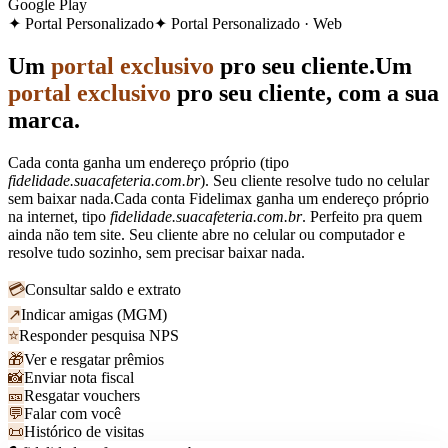
Google Play
✦ Portal Personalizado
✦ Portal Personalizado · Web
Um
portal exclusivo
pro seu cliente.
Um
portal exclusivo
pro seu cliente, com a sua
marca.
Cada conta ganha um endereço próprio (tipo
fidelidade.suacafeteria.com.br
). Seu cliente resolve tudo no celular
sem baixar nada.
Cada conta Fidelimax ganha um endereço próprio
na internet, tipo
fidelidade.suacafeteria.com.br
. Perfeito pra quem
ainda não tem site. Seu cliente abre no celular ou computador e
resolve tudo sozinho, sem precisar baixar nada.
💳
Consultar saldo e extrato
↗
Indicar amigas (MGM)
⭐
Responder pesquisa NPS
🎁
Ver e resgatar prêmios
📸
Enviar nota fiscal
🎫
Resgatar vouchers
💬
Falar com você
📜
Histórico de visitas