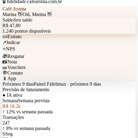
🔒 fidelidade.cafearoma.com.br
Café Aroma
Marina 👋
Olá, Marina 👋
Saldo
Seu saldo
R$ 47,80
1.240 pontos disponíveis
📜
Extrato
↗
Indicar
⭐
NPS
🎁
Resgatar
📸
Nota
🎫
Vouchers
💬
Contato
📱
App
Próximos 9 dias
Painel Fidelimax · próximos 9 dias
Previsão de faturamento
● IA ativa
Semana
Semana prevista
R$ 18.2k
↑ 12% vs semana passada
Transações
247
↑ 8% vs semana passada
S
Seg