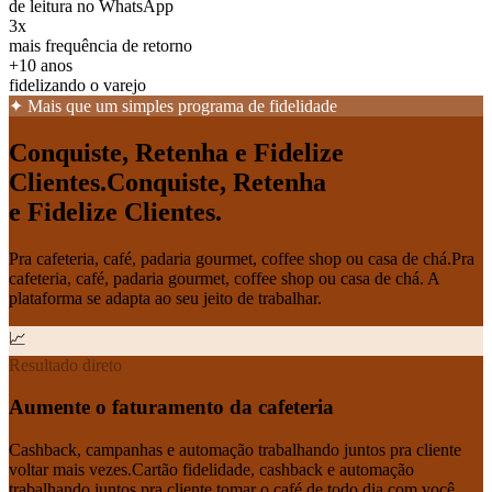
de leitura no WhatsApp
3x
mais frequência de retorno
+10 anos
fidelizando o varejo
✦ Mais que um simples programa de fidelidade
Conquiste, Retenha e Fidelize
Clientes.
Conquiste, Retenha
e Fidelize Clientes.
Pra cafeteria, café, padaria gourmet, coffee shop ou casa de chá.
Pra
cafeteria, café, padaria gourmet, coffee shop ou casa de chá. A
plataforma se adapta ao seu jeito de trabalhar.
📈
Resultado direto
Aumente o faturamento da cafeteria
Cashback, campanhas e automação trabalhando juntos pra cliente
voltar mais vezes.
Cartão fidelidade, cashback e automação
trabalhando juntos pra cliente tomar o café de todo dia com você.