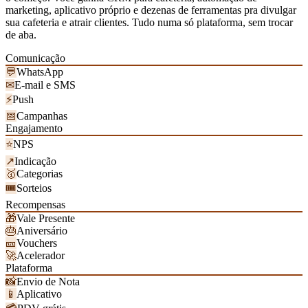
marketing, aplicativo próprio e dezenas de ferramentas pra divulgar
sua cafeteria e atrair clientes. Tudo numa só plataforma, sem trocar
de aba.
Comunicação
💬
WhatsApp
✉
E-mail e SMS
⚡
Push
📅
Campanhas
Engajamento
⭐
NPS
↗
Indicação
🥇
Categorias
🎟
Sorteios
Recompensas
🎁
Vale Presente
🎂
Aniversário
🎫
Vouchers
🚀
Acelerador
Plataforma
📸
Envio de Nota
📱
Aplicativo