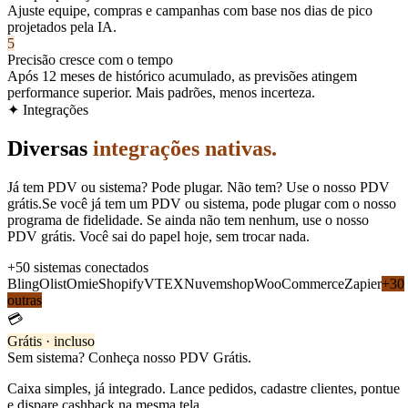
Ajuste equipe, compras e campanhas com base nos dias de pico
projetados pela IA.
5
Precisão cresce com o tempo
Após 12 meses de histórico acumulado, as previsões atingem
performance superior. Mais padrões, menos incerteza.
✦ Integrações
Diversas
integrações nativas.
Já tem PDV ou sistema? Pode plugar. Não tem? Use o nosso PDV
grátis.
Se você já tem um PDV ou sistema, pode plugar com o nosso
programa de fidelidade. Se ainda não tem nenhum, use o nosso
PDV grátis. Você sai do papel hoje, sem trocar nada.
+50 sistemas conectados
Bling
Olist
Omie
Shopify
VTEX
Nuvemshop
WooCommerce
Zapier
+30
outras
💳
Grátis · incluso
Sem sistema? Conheça nosso PDV Grátis.
Caixa simples, já integrado. Lance pedidos, cadastre clientes, pontue
e dispare cashback na mesma tela.