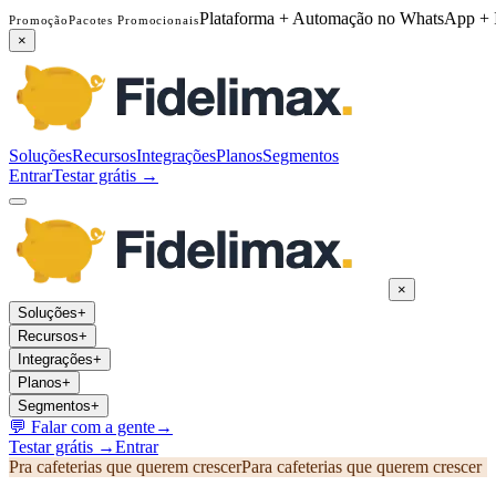
Plataforma + Automação no WhatsApp + 
Promoção
Pacotes Promocionais
×
Soluções
Recursos
Integrações
Planos
Segmentos
Entrar
Testar grátis →
×
Soluções
+
Recursos
+
Integrações
+
Planos
+
Segmentos
+
💬
Falar com a gente
→
Testar grátis →
Entrar
Pra cafeterias que querem crescer
Para cafeterias que querem crescer