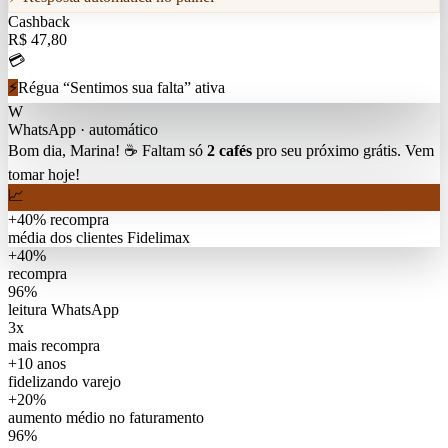
Cashback
R$ 47,80
💳
⚡
Régua “Sentimos sua falta” ativa
W
WhatsApp · automático
Bom dia, Marina! ☕ Faltam só
2 cafés
pro seu próximo grátis. Vem
tomar hoje!
📈
+40% recompra
média dos clientes Fidelimax
+40%
recompra
96%
leitura WhatsApp
3x
mais recompra
+10 anos
fidelizando varejo
+20%
aumento médio no faturamento
96%