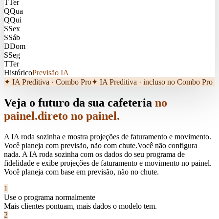
T
Ter
Q
Qua
Q
Qui
S
Sex
S
Sáb
D
Dom
S
Seg
T
Ter
Histórico
Previsão IA
✦ IA Preditiva · Combo Pro
✦ IA Preditiva · incluso no Combo Pro
Veja o futuro da sua cafeteria
no
painel.
direto no painel.
A IA roda sozinha e mostra projeções de faturamento e movimento.
Você planeja com previsão, não com chute.
Você não configura
nada. A IA roda sozinha com os dados do seu programa de
fidelidade e exibe projeções de faturamento e movimento no painel.
Você planeja com base em previsão, não no chute.
1
Use o programa normalmente
Mais clientes pontuam, mais dados o modelo tem.
2