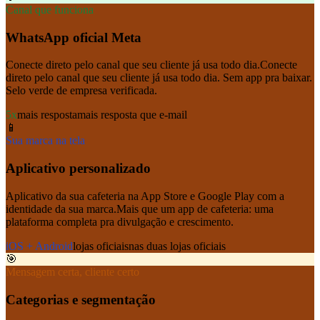
Canal que funciona
WhatsApp oficial Meta
Conecte direto pelo canal que seu cliente já usa todo dia.
Conecte
direto pelo canal que seu cliente já usa todo dia. Sem app pra baixar.
Selo verde de empresa verificada.
5x
mais resposta
mais resposta que e-mail
📱
Sua marca na tela
Aplicativo personalizado
Aplicativo da sua cafeteria na App Store e Google Play com a
identidade da sua marca.
Mais que um app de cafeteria: uma
plataforma completa pra divulgação e crescimento.
iOS + Android
lojas oficiais
nas duas lojas oficiais
🎯
Mensagem certa, cliente certo
Categorias e segmentação