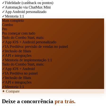
✓
Fidelidade (cashback ou pontos)
✓
Automação via ChatMax Mini
✓
App Android personalizado
✓
Mentoria 1:1
Mais completo
Combo
Pro
Pra começar com tudo
Tudo do Combo Start, mais:
✓
App iOS + Android personalizado
✓
IA Preditiva: previsão de vendas no painel
✓
Inclusão de filiais
✓
API e integrações
✓
Mentoria de implementação 1:1
Tudo do Combo Start, mais:
✓
App iOS + Android
✓
IA Preditiva no painel
✓
Inclusão de filiais
✓
API e integrações
✓
Mentoria 1:1
✦ Compare
Deixe a concorrência
pra trás.