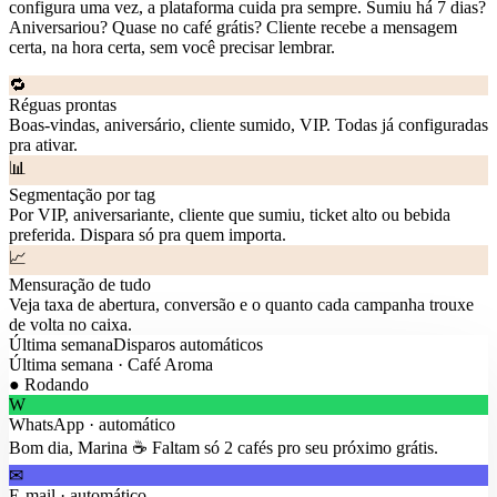
configura uma vez, a plataforma cuida pra sempre. Sumiu há 7 dias?
Aniversariou? Quase no café grátis? Cliente recebe a mensagem
certa, na hora certa, sem você precisar lembrar.
🔁
Réguas prontas
Boas-vindas, aniversário, cliente sumido, VIP. Todas já configuradas
pra ativar.
📊
Segmentação por tag
Por VIP, aniversariante, cliente que sumiu, ticket alto ou bebida
preferida. Dispara só pra quem importa.
📈
Mensuração de tudo
Veja taxa de abertura, conversão e o quanto cada campanha trouxe
de volta no caixa.
Última semana
Disparos automáticos
Última semana · Café Aroma
● Rodando
W
WhatsApp
· automático
Bom dia, Marina ☕ Faltam só 2 cafés pro seu próximo grátis.
✉
E-mail
· automático