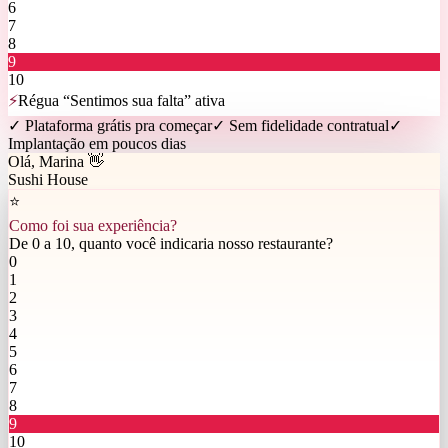
6
7
8
9
10
⚡
Régua “Sentimos sua falta” ativa
✓ Plataforma grátis pra começar
✓ Sem fidelidade contratual
✓
Implantação em poucos dias
Olá, Marina 👋
Sushi House
⭐
Como foi sua experiência?
De 0 a 10, quanto você indicaria nosso restaurante?
0
1
2
3
4
5
6
7
8
9
10