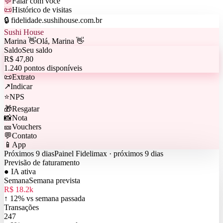
💬
Falar com você
📜
Histórico de visitas
🔒 fidelidade.sushihouse.com.br
Sushi House
Marina 👋
Olá, Marina 👋
Saldo
Seu saldo
R$ 47,80
1.240 pontos disponíveis
📜
Extrato
↗
Indicar
⭐
NPS
🎁
Resgatar
📸
Nota
🎫
Vouchers
💬
Contato
📱
App
Próximos 9 dias
Painel Fidelimax · próximos 9 dias
Previsão de faturamento
● IA ativa
Semana
Semana prevista
R$ 18.2k
↑ 12% vs semana passada
Transações
247