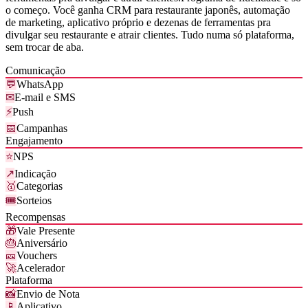
o começo. Você ganha CRM para restaurante japonês, automação
de marketing, aplicativo próprio e dezenas de ferramentas pra
divulgar seu restaurante e atrair clientes. Tudo numa só plataforma,
sem trocar de aba.
Comunicação
💬
WhatsApp
✉
E-mail e SMS
⚡
Push
📅
Campanhas
Engajamento
⭐
NPS
↗
Indicação
🥇
Categorias
🎟
Sorteios
Recompensas
🎁
Vale Presente
🎂
Aniversário
🎫
Vouchers
🚀
Acelerador
Plataforma
📸
Envio de Nota
📱
Aplicativo