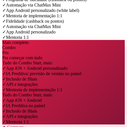
✓
Automação via ChatMax Mini
✓
App Android personalizado (white label)
✓
Mentoria de implementação 1:1
✓
Fidelidade (cashback ou pontos)
✓
Automação via ChatMax Mini
✓
App Android personalizado
✓
Mentoria 1:1
Mais completo
Combo
Pro
Pra começar com tudo
Tudo do Combo Start, mais:
✓
App iOS + Android personalizado
✓
IA Preditiva: previsão de vendas no painel
✓
Inclusão de filiais
✓
API e integrações
✓
Mentoria de implementação 1:1
Tudo do Combo Start, mais:
✓
App iOS + Android
✓
IA Preditiva no painel
✓
Inclusão de filiais
✓
API e integrações
✓
Mentoria 1:1