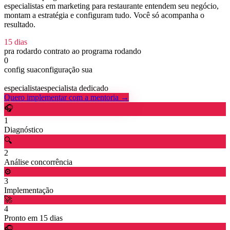
especialistas em marketing para restaurante entendem seu negócio,
montam a estratégia e configuram tudo. Você só acompanha o
resultado.
15 dias
pra rodar
do contrato ao programa rodando
0
config sua
configuração sua
1:1
especialista
especialista dedicado
Quero implementar com a mentoria →
🎧
1
Diagnóstico
🔍
2
Análise concorrência
⚙️
3
Implementação
🚀
4
Pronto em 15 dias
🎧