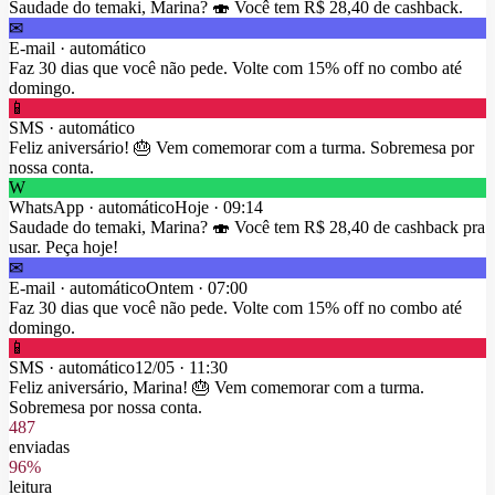
Saudade do temaki, Marina? 🍣 Você tem R$ 28,40 de cashback.
✉
E-mail
· automático
Faz 30 dias que você não pede. Volte com 15% off no combo até
domingo.
📱
SMS
· automático
Feliz aniversário! 🎂 Vem comemorar com a turma. Sobremesa por
nossa conta.
W
WhatsApp
· automático
Hoje
·
09:14
Saudade do temaki, Marina? 🍣 Você tem R$ 28,40 de cashback pra
usar. Peça hoje!
✉
E-mail
· automático
Ontem
·
07:00
Faz 30 dias que você não pede. Volte com 15% off no combo até
domingo.
📱
SMS
· automático
12/05
·
11:30
Feliz aniversário, Marina! 🎂 Vem comemorar com a turma.
Sobremesa por nossa conta.
487
enviadas
96%
leitura