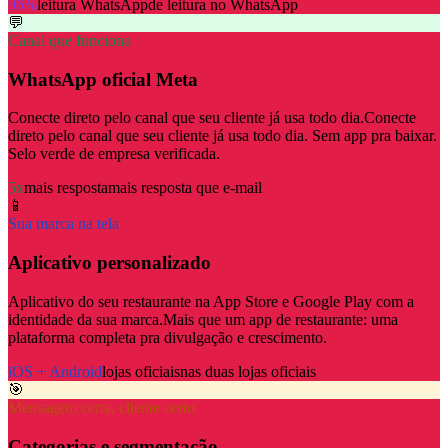
96%
leitura WhatsApp
de leitura no WhatsApp
💬
Canal que funciona
WhatsApp oficial Meta
Conecte direto pelo canal que seu cliente já usa todo dia.
Conecte
direto pelo canal que seu cliente já usa todo dia. Sem app pra baixar.
Selo verde de empresa verificada.
5x
mais resposta
mais resposta que e-mail
📱
Sua marca na tela
Aplicativo personalizado
Aplicativo do seu restaurante na App Store e Google Play com a
identidade da sua marca.
Mais que um app de restaurante: uma
plataforma completa pra divulgação e crescimento.
iOS + Android
lojas oficiais
nas duas lojas oficiais
🎯
Mensagem certa, cliente certo
Categorias e segmentação