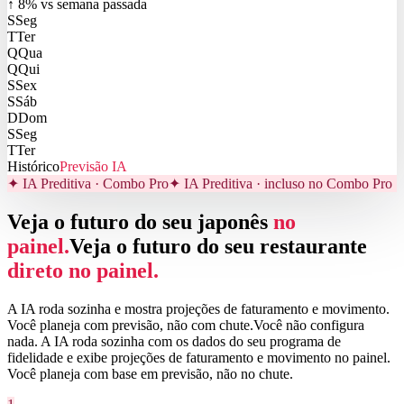
↑ 8% vs semana passada
S
Seg
T
Ter
Q
Qua
Q
Qui
S
Sex
S
Sáb
D
Dom
S
Seg
T
Ter
Histórico
Previsão IA
✦ IA Preditiva · Combo Pro
✦ IA Preditiva · incluso no Combo Pro
Veja o futuro do seu japonês
no
painel.
Veja o futuro do seu restaurante
direto no painel.
A IA roda sozinha e mostra projeções de faturamento e movimento.
Você planeja com previsão, não com chute.
Você não configura
nada. A IA roda sozinha com os dados do seu programa de
fidelidade e exibe projeções de faturamento e movimento no painel.
Você planeja com base em previsão, não no chute.