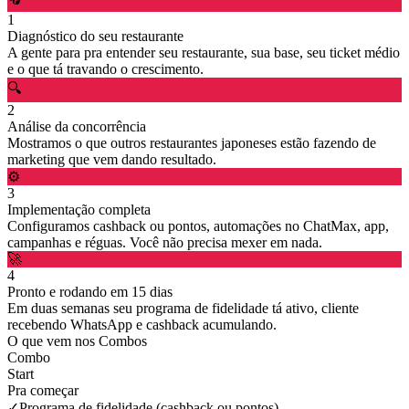
1
Diagnóstico do seu restaurante
A gente para pra entender seu restaurante, sua base, seu ticket médio
e o que tá travando o crescimento.
🔍
2
Análise da concorrência
Mostramos o que outros restaurantes japoneses estão fazendo de
marketing que vem dando resultado.
⚙️
3
Implementação completa
Configuramos cashback ou pontos, automações no ChatMax, app,
campanhas e réguas. Você não precisa mexer em nada.
🚀
4
Pronto e rodando em 15 dias
Em duas semanas seu programa de fidelidade tá ativo, cliente
recebendo WhatsApp e cashback acumulando.
O que vem nos Combos
Combo
Start
Pra começar
✓
Programa de fidelidade (cashback ou pontos)