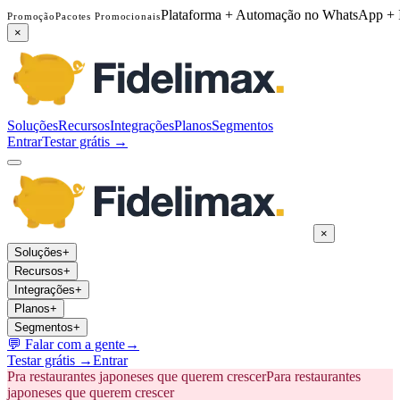
Plataforma + Automação no WhatsApp + 
Promoção
Pacotes Promocionais
×
Soluções
Recursos
Integrações
Planos
Segmentos
Entrar
Testar grátis →
×
Soluções
+
Recursos
+
Integrações
+
Planos
+
Segmentos
+
💬
Falar com a gente
→
Testar grátis →
Entrar
Pra restaurantes japoneses que querem crescer
Para restaurantes
japoneses que querem crescer