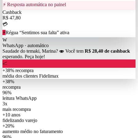
⚡ Resposta automática no painel
Cashback
R$ 47,80
💳
⚡
Régua “Sentimos sua falta” ativa
W
WhatsApp · automático
Saudade do temaki, Marina? 🍣 Você tem
R$ 28,40 de cashback
esperando. Peça hoje!
📈
+38% recompra
média dos clientes Fidelimax
+38%
recompra
96%
leitura WhatsApp
3x
mais recompra
+10 anos
fidelizando varejo
+20%
aumento médio no faturamento
96%