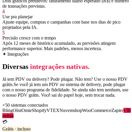
Dois gráficos preditivos: faturamento diário esperado (R$) e número
de transações previstas.
4
Use pra planejar
Ajuste equipe, compras e campanhas com base nos dias de pico
projetados pela IA.
5
Precisão cresce com o tempo
Após 12 meses de histórico acumulado, as previsões atingem
performance superior. Mais padrões, menos incerteza.
✦ Integrações
Diversas
integrações nativas.
Já tem PDV ou delivery? Pode plugar. Não tem? Use o nosso PDV
grátis.
Se você já tem um PDV ou sistema de delivery, pode plugar
com o nosso programa de fidelidade. Se ainda não tem nenhum, use
o nosso PDV grátis. Você sai do papel hoje, sem trocar nada.
+50 sistemas conectados
Bling
Olist
Omie
Shopify
VTEX
Nuvemshop
WooCommerce
Zapier
+30
outras
💳
Grátis · incluso