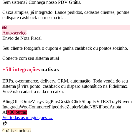
Sem sistema? Conheça nosso PDV Grátis.
Caixa simples, já integrado. Lance pedidos, cadastre clientes, pontue
e dispare cashback na mesma tela.
📸
Auto-serviço
Envio de Nota Fiscal
Seu cliente fotografa o cupom e ganha cashback ou pontos sozinho.
Conecte com seu sistema atual
+50 integrações
nativas
ERPs, e-commerce, delivery, CRM, automação. Toda venda do seu
sistema já vira ponto, cashback ou disparo automático na Fidelimax.
Você não cadastra nada no caixa.
Bling
Olist
Omie
Vhsys
TagPlus
GestãoClick
Shopify
VTEX
Tray
Nuvem
Integrada
WooCommerce
Pipedrive
Zapier
Make
N8N
iFood
Anota
Aí
+30 outras
Ver todas as integrações →
💳
Grátis · incluso