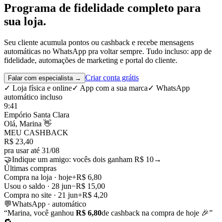
Programa de fidelidade
completo
para
sua loja.
Seu cliente acumula pontos ou cashback e recebe mensagens
automáticas no WhatsApp pra voltar sempre. Tudo incluso: app de
fidelidade, automações de marketing e portal do cliente.
Criar conta grátis
Falar com especialista →
✓ Loja física e online
✓ App com a sua marca
✓ WhatsApp
automático incluso
9:41
Empório Santa Clara
Olá, Marina 👋
MEU CASHBACK
R$ 23,40
pra usar até 31/08
🤝
Indique um amigo: vocês dois ganham R$ 10
→
Últimas compras
Compra na loja · hoje
+R$ 6,80
Usou o saldo · 28 jun
−R$ 15,00
Compra no site · 21 jun
+R$ 4,20
💬
WhatsApp · automático
“Marina, você ganhou
R$ 6,80
de cashback na compra de hoje 🎉”
🔁