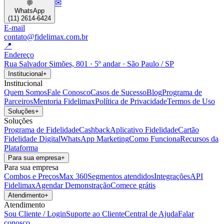
✉
💬
WhatsApp
(11) 2614-6424
E-mail
contato@fidelimax.com.br
📍
Endereço
Rua Salvador Simões, 801 · 5º andar · São Paulo / SP
Institucional
+
Institucional
Quem Somos
Fale Conosco
Casos de Sucesso
Blog
Programa de
Parceiros
Mentoria Fidelimax
Política de Privacidade
Termos de Uso
Soluções
+
Soluções
Programa de Fidelidade
Cashback
Aplicativo Fidelidade
Cartão
Fidelidade Digital
WhatsApp Marketing
Como Funciona
Recursos da
Plataforma
Para sua empresa
+
Para sua empresa
Combos e Preços
Max 360
Segmentos atendidos
Integrações
API
Fidelimax
Agendar Demonstração
Comece grátis
Atendimento
+
Atendimento
Sou Cliente / Login
Suporte ao Cliente
Central de Ajuda
Falar
conosco