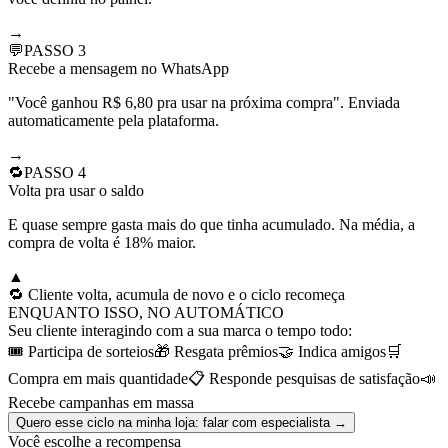
→
💬
PASSO
3
Recebe a mensagem no WhatsApp
"Você ganhou R$ 6,80 pra usar na próxima compra". Enviada
automaticamente pela plataforma.
→
🔁
PASSO
4
Volta pra usar o saldo
E quase sempre gasta mais do que tinha acumulado. Na média, a
compra de volta é 18% maior.
▲
🔁 Cliente volta, acumula de novo e o ciclo recomeça
ENQUANTO ISSO, NO AUTOMÁTICO
Seu cliente interagindo com a sua marca o tempo todo:
🎟️ Participa de sorteios
🎁 Resgata prêmios
🤝 Indica amigos
🛒
Compra em mais quantidade
📋 Responde pesquisas de satisfação
📣
Recebe campanhas em massa
Quero esse ciclo na minha loja: falar com especialista
→
Você escolhe a recompensa