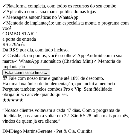
✓
Plataforma completa, com todos os recursos do seu combo
✓
Aplicativo com a sua marca publicado nas lojas
✓
Mensagens automáticas no WhatsApp
✓
Mentoria de implantação: um especialista monta o programa com
você
COMBO START
a porta de entrada
R$ 279
/mês
Dá R$ 9 por dia, com tudo incluso.
✓ Cashback ou pontos, você escolhe
✓ App Android com a sua
marca
✓ WhatsApp automático (ChatMax Mini)
✓ Mentoria de
implantação
Falar com nosso time →
🎁 Fale com nosso time e ganhe até 18% de desconto.
Há uma taxa única de implementação, que inclui a mentoria.
Pergunte também pelos combos Pro e Vip. Sem fidelidade
obrigatória: cancele quando quiser.
★★★★★
“Nossos clientes voltavam a cada 47 dias. Com o programa de
fidelidade, passaram a voltar em 22.
São R$ 28 mil a mais por mês
,
vindos de quem já era cliente.”
DM
Diego Martins
Gerente · Pet & Cia, Curitiba