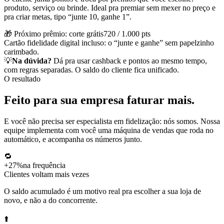
produto, serviço ou brinde. Ideal pra premiar sem mexer no preço e
pra criar metas, tipo “junte 10, ganhe 1”.
🎁 Próximo prêmio: corte grátis
720 / 1.000 pts
Cartão fidelidade digital incluso: o “junte e ganhe” sem papelzinho
carimbado.
💡
Na dúvida?
Dá pra usar cashback e pontos ao mesmo tempo,
com regras separadas. O saldo do cliente fica unificado.
O resultado
Feito para sua empresa
faturar mais
.
E você não precisa ser especialista em fidelização: nós somos. Nossa
equipe implementa com você uma máquina de vendas que roda no
automático, e acompanha os números junto.
🔁
+27%
na frequência
Clientes voltam mais vezes
O saldo acumulado é um motivo real pra escolher a sua loja de
novo, e não a do concorrente.
⬆️