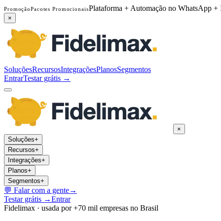
Plataforma + Automação no WhatsApp + 
Promoção
Pacotes Promocionais
×
Soluções
Recursos
Integrações
Planos
Segmentos
Entrar
Testar grátis →
×
Soluções
+
Recursos
+
Integrações
+
Planos
+
Segmentos
+
💬
Falar com a gente
→
Testar grátis →
Entrar
Fidelimax · usada por +70 mil empresas no Brasil