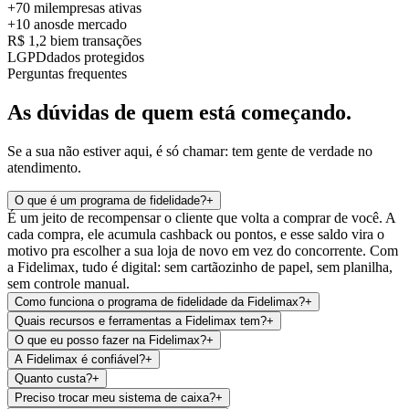
+70 mil
empresas ativas
+10 anos
de mercado
R$ 1,2 bi
em transações
LGPD
dados protegidos
Perguntas frequentes
As dúvidas de quem está começando.
Se a sua não estiver aqui, é só chamar: tem gente de verdade no
atendimento.
O que é um programa de fidelidade?
+
É um jeito de recompensar o cliente que volta a comprar de você. A
cada compra, ele acumula cashback ou pontos, e esse saldo vira o
motivo pra escolher a sua loja de novo em vez do concorrente. Com
a Fidelimax, tudo é digital: sem cartãozinho de papel, sem planilha,
sem controle manual.
Como funciona o programa de fidelidade da Fidelimax?
+
Quais recursos e ferramentas a Fidelimax tem?
+
O que eu posso fazer na Fidelimax?
+
A Fidelimax é confiável?
+
Quanto custa?
+
Preciso trocar meu sistema de caixa?
+