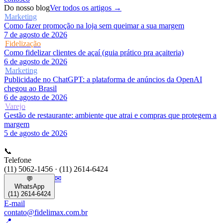
Do nosso blog
Ver todos os artigos →
Marketing
Como fazer promoção na loja sem queimar a sua margem
7 de agosto de 2026
Fidelização
Como fidelizar clientes de açaí (guia prático pra açaiteria)
6 de agosto de 2026
Marketing
Publicidade no ChatGPT: a plataforma de anúncios da OpenAI
chegou ao Brasil
6 de agosto de 2026
Varejo
Gestão de restaurante: ambiente que atrai e compras que protegem a
margem
5 de agosto de 2026
📞
Telefone
(11) 5062-1456 · (11) 2614-6424
✉
💬
WhatsApp
(11) 2614-6424
E-mail
contato@fidelimax.com.br
📍