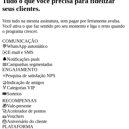
Tudo o que você precisa para fidelizar
seus clientes.
Vem tudo na mesma assinatura, sem pagar por ferramenta avulsa.
Você ativa o que faz sentido pro seu momento e liga o resto quando
o programa crescer.
COMUNICAÇÃO
💬
WhatsApp automático
✉️
E-mail e SMS
🔔
Notificações push
📅
Campanhas segmentadas
ENGAJAMENTO
⭐
Pesquisa de satisfação NPS
🤝
Indicação de amigos
🏅
Categorias VIP
🎟️
Sorteios
RECOMPENSAS
🎁
Vale-presente
🚀
Acelerador de pontos
🎫
Vouchers
🎂
Aniversário do cliente
PLATAFORMA