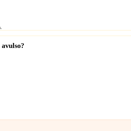
.
 avulso?
os adicionais que vai precisar, o combo equivalente sai mais barato e