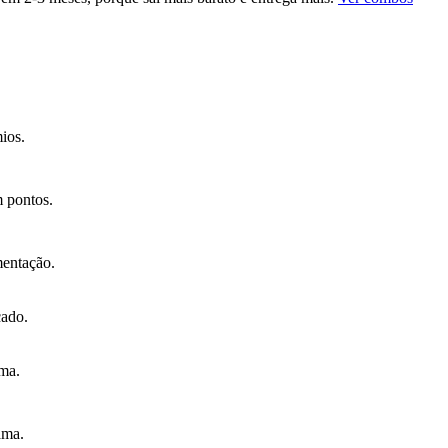
ios.
 pontos.
mentação.
cado.
rma.
ama.