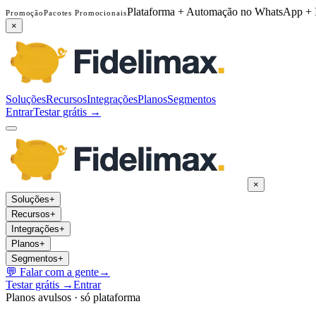
Plataforma + Automação no WhatsApp + 
Promoção
Pacotes Promocionais
×
Soluções
Recursos
Integrações
Planos
Segmentos
Entrar
Testar grátis →
×
Soluções
+
Recursos
+
Integrações
+
Planos
+
Segmentos
+
💬
Falar com a gente
→
Testar grátis →
Entrar
Planos avulsos · só plataforma