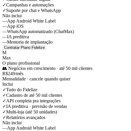
✓
Campanhas e automações
✓
Suporte por chat e WhatsApp
Não inclui
—
App Android White Label
—
App iOS
—
WhatsApp automatizado (ChatMax)
—
IA preditiva
—
Mentoria de implantação
Contratar Plano
Fidelize
M
Max
O plano profissional
👥
Negócios em crescimento
·
até 50 mil clientes
R$
249
/mês
Mensalidade · cancele quando quiser
Inclui
✓
Tudo do Fidelize
✓
Cadastro de até 50 mil clientes
✓
API completa pra integrações
✓
IA preditiva · previsão de vendas
✓
Multi-loja (até 50 unidades)
✓
Relatórios avançados
Não inclui
—
App Android White Label