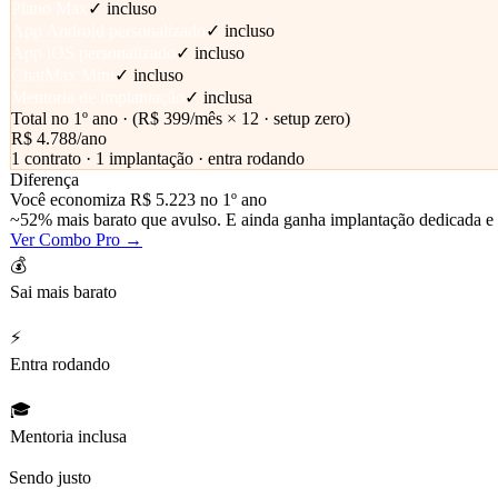
Plano Max
✓ incluso
App Android personalizado
✓ incluso
App iOS personalizado
✓ incluso
ChatMax Mini
✓ incluso
Mentoria de implantação
✓ inclusa
Total no 1º ano ·
(R$ 399/mês × 12 · setup zero)
R$ 4.788
/ano
1 contrato · 1 implantação · entra rodando
Diferença
Você economiza R$ 5.223 no 1º ano
~52% mais barato que avulso. E ainda ganha implantação dedicada e 
Ver Combo Pro →
💰
Sai mais barato
A soma dos avulsos sempre custa mais que o combo equivalente. Co
⚡
Entra rodando
No combo, a implantação é nossa: integramos PDV, subimos os apps,
🎓
Mentoria inclusa
Especialista em fidelização desenha sua estratégia em 2 reuniões + t
Sendo justo