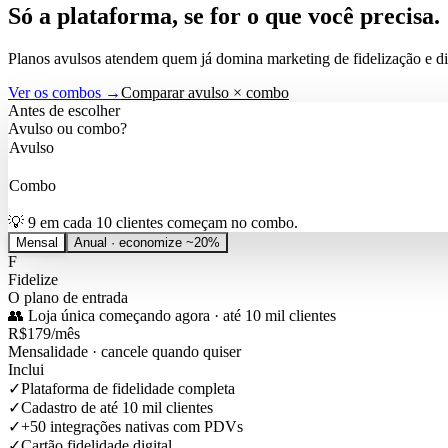
Só a plataforma,
se for o que você precisa.
Planos avulsos atendem quem já domina marketing de fidelização e di
Ver os combos →
Comparar avulso × combo
Antes de escolher
Avulso ou combo?
Avulso
Você já tem App + WhatsApp em pé. Só precisa da plataforma.
Combo
Você quer programa completo, configurado, em 1 assinatura.
💡 9 em cada 10 clientes começam no combo.
Mensal
Anual · economize ~20%
F
Fidelize
O plano de entrada
👥
Loja única começando agora
·
até 10 mil clientes
R$
179
/mês
Mensalidade · cancele quando quiser
Inclui
✓
Plataforma de fidelidade completa
✓
Cadastro de até 10 mil clientes
✓
+50 integrações nativas com PDVs
✓
Cartão fidelidade digital