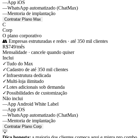
—
App iOS
—
WhatsApp automatizado (ChatMax)
—
Mentoria de implantação
Contratar Plano
Max
C
Corp
O plano corporativo
👥
Empresas estruturadas e redes
·
até 350 mil clientes
R$
749
/mês
Mensalidade · cancele quando quiser
Inclui
✓
Tudo do Max
✓
Cadastro de até 350 mil clientes
✓
Infraestrutura dedicada
✓
Multi-loja ilimitado
✓
Lotes adicionais sob demanda
✓
Possibilidades de customização
Não inclui
—
App Android White Label
—
App iOS
—
WhatsApp automatizado (ChatMax)
—
Mentoria de implantação
Contratar Plano
Corp
💡
Dica honesta:
a maioria dos clientes começa aqui e migra pro combo 