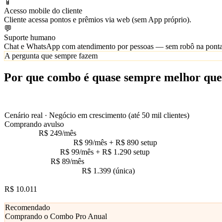
📱
Acesso mobile do cliente
Cliente acessa pontos e prêmios via web (sem App próprio).
💬
Suporte humano
Chat e WhatsApp com atendimento por pessoas — sem robô na ponta
A pergunta que sempre fazem
Por que combo é
quase sempre
melhor que
Não é truque comercial — é matemática. Quando você soma o avulso + 
Cenário real · Negócio em crescimento (até 50 mil clientes)
Comprando avulso
Plano Max
R$ 249/mês
App Android (avulso)
R$ 99/mês + R$ 890 setup
App iOS (avulso)
R$ 99/mês + R$ 1.290 setup
ChatMax Mini
R$ 89/mês
Mentoria de implantação
R$ 1.399 (única)
Total no 1º ano ·
(R$ 536/mês × 12 + R$ 3.579 setup)
R$ 10.011
/ano
Equivale a ~R$ 834/mês · 4 contratos · você integra
Recomendado
Comprando o Combo Pro Anual