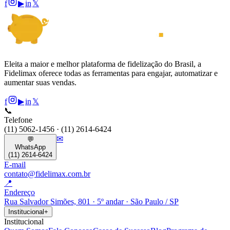
f
▶
in
𝕏
Eleita a maior e melhor plataforma de fidelização do Brasil, a
Fidelimax oferece todas as ferramentas para engajar, automatizar e
aumentar suas vendas.
f
▶
in
𝕏
📞
Telefone
(11) 5062-1456 · (11) 2614-6424
✉
💬
WhatsApp
(11) 2614-6424
E-mail
contato@fidelimax.com.br
📍
Endereço
Rua Salvador Simões, 801 · 5º andar · São Paulo / SP
Institucional
+
Institucional