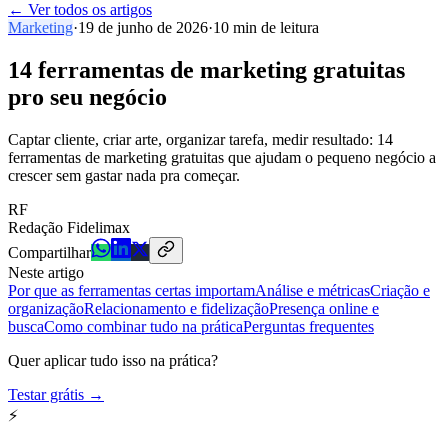
←
Ver todos os artigos
Marketing
·
19 de junho de 2026
·
10
min de leitura
14 ferramentas de marketing gratuitas
pro seu negócio
Captar cliente, criar arte, organizar tarefa, medir resultado: 14
ferramentas de marketing gratuitas que ajudam o pequeno negócio a
crescer sem gastar nada pra começar.
RF
Redação Fidelimax
Compartilhar
Neste artigo
Por que as ferramentas certas importam
Análise e métricas
Criação e
organização
Relacionamento e fidelização
Presença online e
busca
Como combinar tudo na prática
Perguntas frequentes
Quer aplicar tudo isso na prática?
Testar grátis →
⚡