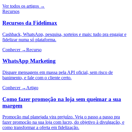
Ver todos os artigos →
Recursos
Recursos da Fidelimax
Cashback, WhatsApp, pesquisa, sorteios e mais: tudo pra engajar e
fidelizar numa só plataforma.
Conhecer →
Recurso
WhatsApp Marketing
Dispare mensagens em massa pela API oficial, sem risco de
banimento, e fale com o cliente certo.
Conhecer →
Artigo
Como fazer promoção na loja sem queimar a sua
margem
Promoção mal planejada vira prejuízo. Veja o passo a passo pra
fazer promoção na sua loja com lucro, do objetivo à divulgação, e
como transformar a oferta em fidelização.