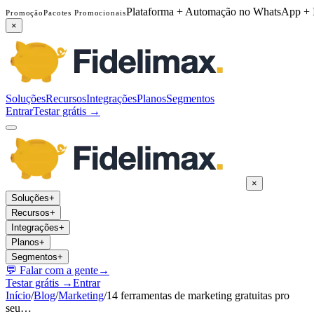
Plataforma + Automação no WhatsApp + 
Promoção
Pacotes Promocionais
×
Soluções
Recursos
Integrações
Planos
Segmentos
Entrar
Testar grátis →
×
Soluções
+
Recursos
+
Integrações
+
Planos
+
Segmentos
+
💬
Falar com a gente
→
Testar grátis →
Entrar
Início
/
Blog
/
Marketing
/
14 ferramentas de marketing gratuitas pro
seu…