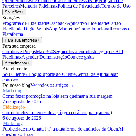
Quem Somos
Fale Conosco
Casos de Sucesso
Blog
Programa de
Parceiros
Mentoria Fidelimax
Política de Privacidade
Termos de Uso
Soluções
+
Soluções
Programa de Fidelidade
Cashback
Aplicativo Fidelidade
Cartão
Fidelidade Digital
WhatsApp Marketing
Como Funciona
Recursos da
Plataforma
Para sua empresa
+
Para sua empresa
Combos e Preços
Max 360
Segmentos atendidos
Integrações
API
Fidelimax
Agendar Demonstração
Comece grátis
Atendimento
+
Atendimento
Sou Cliente / Login
Suporte ao Cliente
Central de Ajuda
Falar
conosco
Do nosso blog
Ver todos os artigos →
Marketing
Como fazer promoção na loja sem queimar a sua margem
7 de agosto de 2026
Fidelização
Como fidelizar clientes de açaí (guia prático pra açaiteria)
6 de agosto de 2026
Marketing
Publicidade no ChatGPT: a plataforma de anúncios da OpenAI
chegou ao Brasil