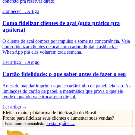
concreto pra reservar direto.
Conhecer →
Artigo
Como fidelizar clientes de açaí (guia prático pra
açaiteria)
O cliente de açaí compra por impulso e some na concorrência. Veja
como fidelizar clientes de açaí com cartão digital, cashback e
WhatsApp pra eles voltarem toda semana.
Ler artigo →
Artigo
Cartão fidelidade: o que saber antes de fazer o seu
Antes de mandar imprimir aquele cartãozinho de papel, leia isto. As
limitações do cartão de papel, a matemática que prova o que ele
rende e quando vale trocar pelo digital.
Ler artigo →
Eleita a maior plataforma de fidelização do Brasil
Pronto para fidelizar seus clientes e
aumentar suas vendas
?
Testar grátis →
Falar com especialista