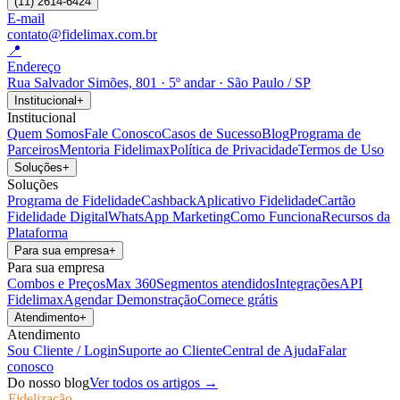
(11) 2614-6424
E-mail
contato@fidelimax.com.br
📍
Endereço
Rua Salvador Simões, 801 · 5º andar · São Paulo / SP
Institucional
+
Institucional
Quem Somos
Fale Conosco
Casos de Sucesso
Blog
Programa de
Parceiros
Mentoria Fidelimax
Política de Privacidade
Termos de Uso
Soluções
+
Soluções
Programa de Fidelidade
Cashback
Aplicativo Fidelidade
Cartão
Fidelidade Digital
WhatsApp Marketing
Como Funciona
Recursos da
Plataforma
Para sua empresa
+
Para sua empresa
Combos e Preços
Max 360
Segmentos atendidos
Integrações
API
Fidelimax
Agendar Demonstração
Comece grátis
Atendimento
+
Atendimento
Sou Cliente / Login
Suporte ao Cliente
Central de Ajuda
Falar
conosco
Do nosso blog
Ver todos os artigos →
Fidelização