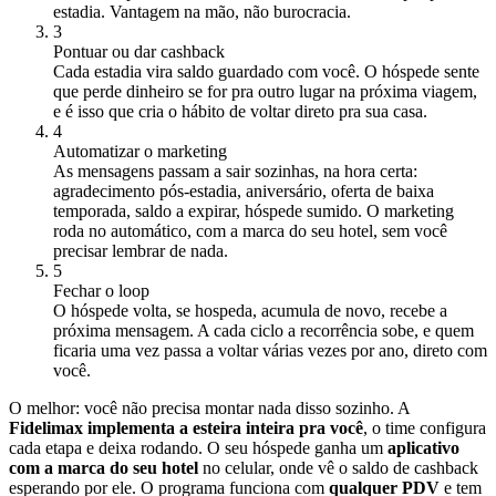
estadia. Vantagem na mão, não burocracia.
3
Pontuar ou dar cashback
Cada estadia vira saldo guardado com você. O hóspede sente
que perde dinheiro se for pra outro lugar na próxima viagem,
e é isso que cria o hábito de voltar direto pra sua casa.
4
Automatizar o marketing
As mensagens passam a sair sozinhas, na hora certa:
agradecimento pós-estadia, aniversário, oferta de baixa
temporada, saldo a expirar, hóspede sumido. O marketing
roda no automático, com a marca do seu hotel, sem você
precisar lembrar de nada.
5
Fechar o loop
O hóspede volta, se hospeda, acumula de novo, recebe a
próxima mensagem. A cada ciclo a recorrência sobe, e quem
ficaria uma vez passa a voltar várias vezes por ano, direto com
você.
O melhor: você não precisa montar nada disso sozinho. A
Fidelimax implementa a esteira inteira pra você
, o time configura
cada etapa e deixa rodando. O seu hóspede ganha um
aplicativo
com a marca do seu hotel
no celular, onde vê o saldo de cashback
esperando por ele. O programa funciona com
qualquer PDV
e tem