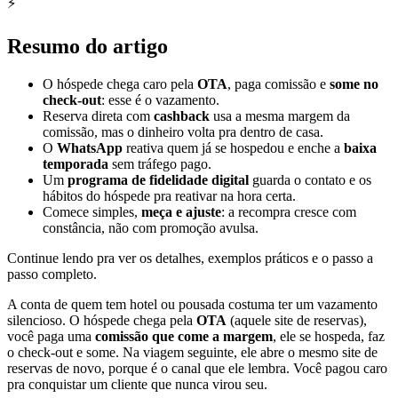
⚡
Resumo do artigo
O hóspede chega caro pela
OTA
, paga comissão e
some no
check-out
: esse é o vazamento.
Reserva direta com
cashback
usa a mesma margem da
comissão, mas o dinheiro volta pra dentro de casa.
O
WhatsApp
reativa quem já se hospedou e enche a
baixa
temporada
sem tráfego pago.
Um
programa de fidelidade digital
guarda o contato e os
hábitos do hóspede pra reativar na hora certa.
Comece simples,
meça e ajuste
: a recompra cresce com
constância, não com promoção avulsa.
Continue lendo pra ver os detalhes, exemplos práticos e o passo a
passo completo.
A conta de quem tem hotel ou pousada costuma ter um vazamento
silencioso. O hóspede chega pela
OTA
(aquele site de reservas),
você paga uma
comissão que come a margem
, ele se hospeda, faz
o check-out e some. Na viagem seguinte, ele abre o mesmo site de
reservas de novo, porque é o canal que ele lembra. Você pagou caro
pra conquistar um cliente que nunca virou seu.