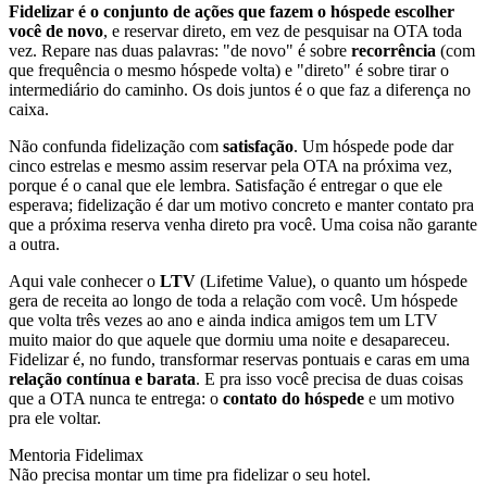
Fidelizar é o conjunto de ações que fazem o hóspede escolher
você de novo
, e reservar direto, em vez de pesquisar na OTA toda
vez. Repare nas duas palavras: "de novo" é sobre
recorrência
(com
que frequência o mesmo hóspede volta) e "direto" é sobre tirar o
intermediário do caminho. Os dois juntos é o que faz a diferença no
caixa.
Não confunda fidelização com
satisfação
. Um hóspede pode dar
cinco estrelas e mesmo assim reservar pela OTA na próxima vez,
porque é o canal que ele lembra. Satisfação é entregar o que ele
esperava; fidelização é dar um motivo concreto e manter contato pra
que a próxima reserva venha direto pra você. Uma coisa não garante
a outra.
Aqui vale conhecer o
LTV
(Lifetime Value), o quanto um hóspede
gera de receita ao longo de toda a relação com você. Um hóspede
que volta três vezes ao ano e ainda indica amigos tem um LTV
muito maior do que aquele que dormiu uma noite e desapareceu.
Fidelizar é, no fundo, transformar reservas pontuais e caras em uma
relação contínua e barata
. E pra isso você precisa de duas coisas
que a OTA nunca te entrega: o
contato do hóspede
e um motivo
pra ele voltar.
Mentoria Fidelimax
Não precisa montar um time pra fidelizar o seu hotel.