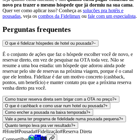
novo pra trazer o mesmo hóspede que já dormiu na sua cama
.
Quer ver como aplicar isso? Conheça as
soluções pra hotéis e
pousadas
, veja os
combos da Fidelimax
ou
fale com um especialista
.
Perguntas frequentes
O que é fidelizar hóspedes de hotel ou pousada?
−
É o conjunto de ações que faz o hóspede escolher você de novo, e
reservar direto, em vez de pesquisar na OTA toda vez. Não se
resume a uma boa estadia: um hóspede que adorou ainda pode
reservar pelo site de reservas na próxima viagem, porque é o canal
que ele lembra. Fidelizar é dar um motivo concreto (cashback,
pontos, um benefício) e manter contato pra que a próxima reserva
venha direto pra você.
Como trazer reserva direta sem brigar com a OTA no preço?
+
O que é cashback e como usar num hotel ou pousada?
+
Como encher a pousada na baixa temporada?
+
Vale a pena ter programa de fidelidade numa pousada pequena?
+
Quanto tempo leva pra ver resultado?
+
#
Hotel
#
Pousada
#
Fidelização
#
Reserva Direta
Compartilhar