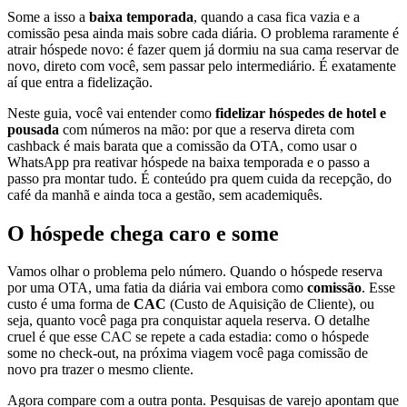
Some a isso a
baixa temporada
, quando a casa fica vazia e a
comissão pesa ainda mais sobre cada diária. O problema raramente é
atrair hóspede novo: é fazer quem já dormiu na sua cama reservar de
novo, direto com você, sem passar pelo intermediário. É exatamente
aí que entra a fidelização.
Neste guia, você vai entender como
fidelizar hóspedes de hotel e
pousada
com números na mão: por que a reserva direta com
cashback é mais barata que a comissão da OTA, como usar o
WhatsApp pra reativar hóspede na baixa temporada e o passo a
passo pra montar tudo. É conteúdo pra quem cuida da recepção, do
café da manhã e ainda toca a gestão, sem academiquês.
O hóspede chega caro e some
Vamos olhar o problema pelo número. Quando o hóspede reserva
por uma OTA, uma fatia da diária vai embora como
comissão
. Esse
custo é uma forma de
CAC
(Custo de Aquisição de Cliente), ou
seja, quanto você paga pra conquistar aquela reserva. O detalhe
cruel é que esse CAC se repete a cada estadia: como o hóspede
some no check-out, na próxima viagem você paga comissão de
novo pra trazer o mesmo cliente.
Agora compare com a outra ponta. Pesquisas de varejo apontam que