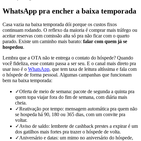
WhatsApp pra encher a baixa temporada
Casa vazia na baixa temporada dói porque os custos fixos
continuam rodando. O reflexo da maioria é comprar mais tráfego ou
aceitar reservas com comissão alta só pra não ficar com o quarto
parado. Existe um caminho mais barato:
falar com quem já se
hospedou
.
Lembra que a OTA não te entrega o contato do hóspede? Quando
você fideliza, esse contato passa a ser seu. E o canal mais direto pra
usar isso é o
WhatsApp
, que tem taxa de leitura altíssima e fala com
o hóspede de forma pessoal. Algumas campanhas que funcionam
bem na baixa temporada:
✓
Oferta de meio de semana: pacote de segunda a quinta pra
quem topa viajar fora do fim de semana, com diária mais
cheia.
✓
Reativação por tempo: mensagem automática pra quem não
se hospeda há 90, 180 ou 365 dias, com um convite pra
voltar.
✓
Aviso de saldo: lembrete de cashback prestes a expirar é um
dos gatilhos mais fortes pra trazer o hóspede de volta.
✓
Aniversário e datas: um mimo no aniversário do hóspede,