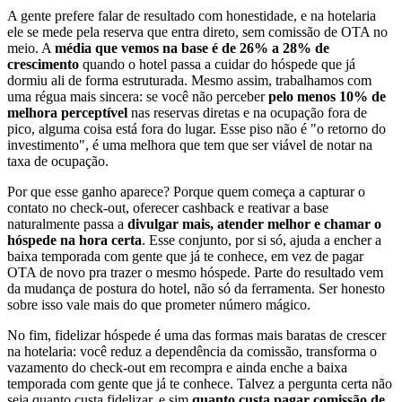
A gente prefere falar de resultado com honestidade, e na hotelaria
ele se mede pela reserva que entra direto, sem comissão de OTA no
meio. A
média que vemos na base é de 26% a 28% de
crescimento
quando o hotel passa a cuidar do hóspede que já
dormiu ali de forma estruturada. Mesmo assim, trabalhamos com
uma régua mais sincera: se você não perceber
pelo menos 10% de
melhora perceptível
nas reservas diretas e na ocupação fora de
pico, alguma coisa está fora do lugar. Esse piso não é "o retorno do
investimento", é uma melhora que tem que ser viável de notar na
taxa de ocupação.
Por que esse ganho aparece? Porque quem começa a capturar o
contato no check-out, oferecer cashback e reativar a base
naturalmente passa a
divulgar mais, atender melhor e chamar o
hóspede na hora certa
. Esse conjunto, por si só, ajuda a encher a
baixa temporada com gente que já te conhece, em vez de pagar
OTA de novo pra trazer o mesmo hóspede. Parte do resultado vem
da mudança de postura do hotel, não só da ferramenta. Ser honesto
sobre isso vale mais do que prometer número mágico.
No fim, fidelizar hóspede é uma das formas mais baratas de crescer
na hotelaria: você reduz a dependência da comissão, transforma o
vazamento do check-out em recompra e ainda enche a baixa
temporada com gente que já te conhece. Talvez a pergunta certa não
seja quanto custa fidelizar, e sim
quanto custa pagar comissão de