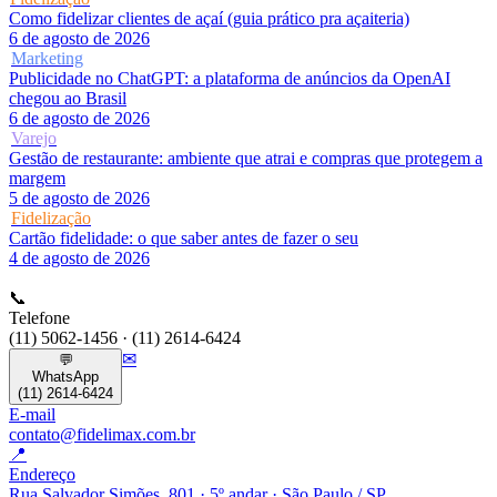
Como fidelizar clientes de açaí (guia prático pra açaiteria)
6 de agosto de 2026
Marketing
Publicidade no ChatGPT: a plataforma de anúncios da OpenAI
chegou ao Brasil
6 de agosto de 2026
Varejo
Gestão de restaurante: ambiente que atrai e compras que protegem a
margem
5 de agosto de 2026
Fidelização
Cartão fidelidade: o que saber antes de fazer o seu
4 de agosto de 2026
📞
Telefone
(11) 5062-1456 · (11) 2614-6424
✉
💬
WhatsApp
(11) 2614-6424
E-mail
contato@fidelimax.com.br
📍
Endereço
Rua Salvador Simões, 801 · 5º andar · São Paulo / SP