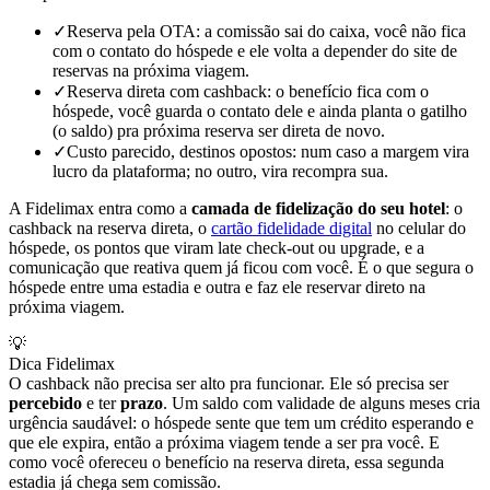
✓
Reserva pela OTA: a comissão sai do caixa, você não fica
com o contato do hóspede e ele volta a depender do site de
reservas na próxima viagem.
✓
Reserva direta com cashback: o benefício fica com o
hóspede, você guarda o contato dele e ainda planta o gatilho
(o saldo) pra próxima reserva ser direta de novo.
✓
Custo parecido, destinos opostos: num caso a margem vira
lucro da plataforma; no outro, vira recompra sua.
A Fidelimax entra como a
camada de fidelização do seu hotel
: o
cashback na reserva direta, o
cartão fidelidade digital
no celular do
hóspede, os pontos que viram late check-out ou upgrade, e a
comunicação que reativa quem já ficou com você. É o que segura o
hóspede entre uma estadia e outra e faz ele reservar direto na
próxima viagem.
💡
Dica Fidelimax
O cashback não precisa ser alto pra funcionar. Ele só precisa ser
percebido
e ter
prazo
. Um saldo com validade de alguns meses cria
urgência saudável: o hóspede sente que tem um crédito esperando e
que ele expira, então a próxima viagem tende a ser pra você. E
como você ofereceu o benefício na reserva direta, essa segunda
estadia já chega sem comissão.