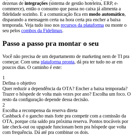
dezenas de
integrações
(sistema de gestão hoteleira, ERP, e-
commerce), então o consumo que passa no caixa já alimenta a
fidelidade sozinho. E a comunicação fica em
modo automático
,
disparando a mensagem certa na hora certa pra encher a baixa
temporada. Veja tudo isso nos
recursos da plataforma
ou monte o
seu pelos
combos da Fidelimax
.
Passo a passo pra montar o seu
Você não precisa de um departamento de marketing nem de TI pra
começar. Com uma
plataforma pronta
, dá pra ter tudo no ar em
poucos dias. O caminho é este:
1
Defina o objetivo
Quer reduzir a dependência da OTA? Encher a baixa temporada?
Trazer o hóspede de volta mais vezes por ano? Escolha um foco. O
resto da configuração depende dessa decisão.
2
Escolha a recompensa da reserva direta
Cashback é o gancho mais forte pra competir com a comissão da
OTA, porque cria saldo pra próxima reserva. Pontos trocáveis por
late check-out ou upgrade funcionam bem pra hóspede que volta
com frequência. Dá até pra combinar os dois.