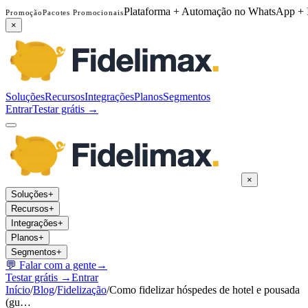
Plataforma + Automação no WhatsApp + 
Promoção
Pacotes Promocionais
×
Soluções
Recursos
Integrações
Planos
Segmentos
Entrar
Testar grátis →
×
Soluções
+
Recursos
+
Integrações
+
Planos
+
Segmentos
+
💬
Falar com a gente
→
Testar grátis →
Entrar
Início
/
Blog
/
Fidelização
/
Como fidelizar hóspedes de hotel e pousada
(gu…