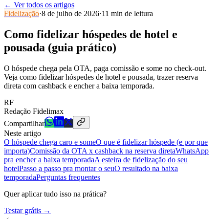
←
Ver todos os artigos
Fidelização
·
8 de julho de 2026
·
11
min de leitura
Como fidelizar hóspedes de hotel e
pousada (guia prático)
O hóspede chega pela OTA, paga comissão e some no check-out.
Veja como fidelizar hóspedes de hotel e pousada, trazer reserva
direta com cashback e encher a baixa temporada.
RF
Redação Fidelimax
Compartilhar
Neste artigo
O hóspede chega caro e some
O que é fidelizar hóspede (e por que
importa)
Comissão da OTA x cashback na reserva direta
WhatsApp
pra encher a baixa temporada
A esteira de fidelização do seu
hotel
Passo a passo pra montar o seu
O resultado na baixa
temporada
Perguntas frequentes
Quer aplicar tudo isso na prática?
Testar grátis →